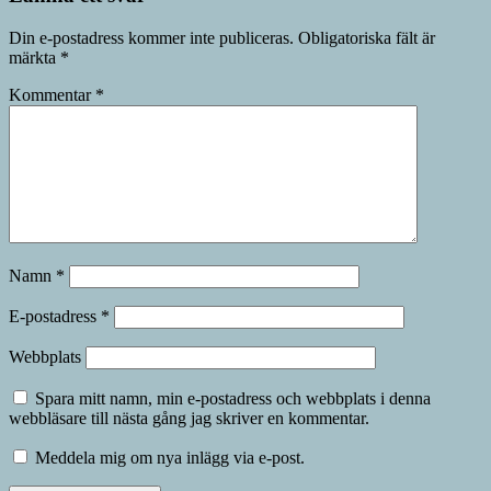
Din e-postadress kommer inte publiceras.
Obligatoriska fält är
märkta
*
Kommentar
*
Namn
*
E-postadress
*
Webbplats
Spara mitt namn, min e-postadress och webbplats i denna
webbläsare till nästa gång jag skriver en kommentar.
Meddela mig om nya inlägg via e-post.